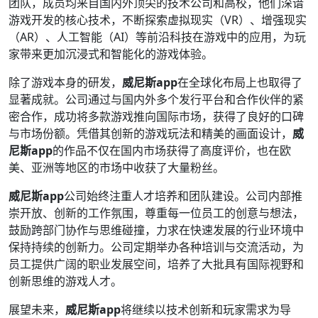
团队，成员均来自国内外顶尖的技术公司和高校，他们深谙
游戏开发的核心技术，不断探索虚拟现实（VR）、增强现实
（AR）、人工智能（AI）等前沿科技在游戏中的应用，为玩
家带来更加沉浸式和智能化的游戏体验。
除了游戏本身的研发，
威尼斯app
在全球化布局上也取得了
显著成就。公司通过与国内外多个发行平台和合作伙伴的紧
密合作，成功将多款游戏推向国际市场，获得了良好的口碑
与市场份额。凭借其创新的游戏玩法和精美的画面设计，
威
尼斯app
的作品不仅在国内市场获得了高度评价，也在欧
美、亚洲等地区的市场中收获了大量粉丝。
威尼斯app
公司始终注重人才培养和团队建设。公司内部推
崇开放、创新的工作氛围，尊重每一位员工的创意与想法，
鼓励跨部门协作与思维碰撞，力求在快速发展的行业环境中
保持持续的创新力。公司定期举办各种培训与交流活动，为
员工提供广阔的职业发展空间，培养了大批具有国际视野和
创新思维的游戏人才。
展望未来，
威尼斯app
将继续以技术创新和玩家需求为导